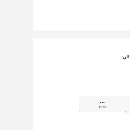
الي:
More