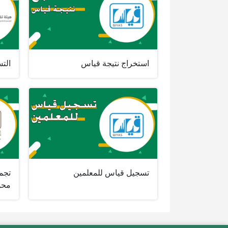
استخراج نتيجة قياس
الت
تسجيل قياس للمعلمين
تجمي
مح