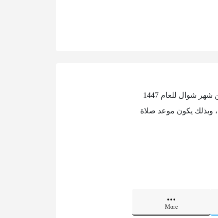
إن موعد صلاة عيد الفطر في تبوك للعام 1447 – 2026 يكون بعد شروق شمس يوم الجمعة الأول من شهر شوال للعام 1447
 الدراسات الفلكية، وبذلك يكون موعد صلاة
More