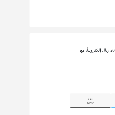
تتيح منصة سداد في المملكة العربية السعودية للمستفيدين إمكانية استرجاع مبلغ التأشيرة البالغ 2000 ريال إلكترونياً، مع
More