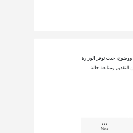
 العربية السعودية إمكانية التقديم على الوظائف المدنية 2026 بسهولة ووضوح، حيث توفر الوزارة
 التقديم ومتابعة حالة
More